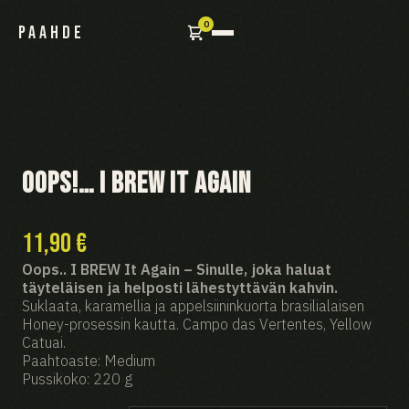
0
PAAHDE
Oops!… I Brew It Again
11,90
€
Oops.. I BREW It Again – Sinulle, joka haluat
täyteläisen ja helposti lähestyttävän kahvin.
Suklaata, karamellia ja appelsiininkuorta brasilialaisen
Honey-prosessin kautta. Campo das Vertentes, Yellow
Catuai.
Paahtoaste: Medium
Pussikoko: 220 g