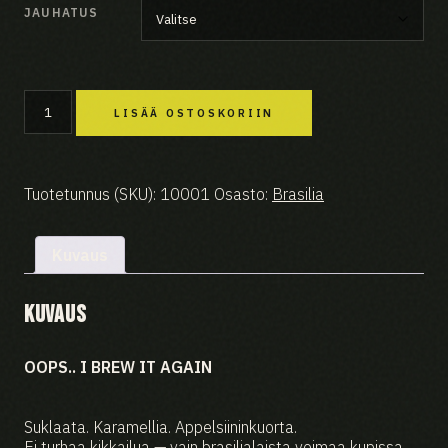
JAUHATUS
OOPS!...
I
LISÄÄ OSTOSKORIIN
BREW
IT
AGAIN
MÄÄRÄ
Tuotetunnus (SKU):
10001
Osasto:
Brasilia
Kuvaus
Kuvaus
OOPS.. I BREW IT AGAIN
Suklaata. Karamellia. Appelsiininkuorta.
Ei turhaa kikkailua — vain brasilialaista voimaa kupissa.