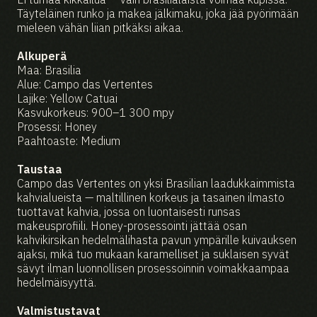
Täyteläinen runko ja makea jälkimaku, joka jää pyörimään
mieleen vähän liian pitkäksi aikaa.
Alkuperä
Maa: Brasilia
Alue: Campo das Vertentes
Lajike: Yellow Catuai
Kasvukorkeus: 900–1 300 mpy
Prosessi: Honey
Paahtoaste: Medium
Taustaa
Campo das Vertentes on yksi Brasilian laadukkaimmista
kahvialueista — maltillinen korkeus ja tasainen ilmasto
tuottavat kahvia, jossa on luontaisesti runsas
makeusprofiili. Honey-prosessointi jättää osan
kahvikirsikan hedelmälihasta pavun ympärille kuivauksen
ajaksi, mikä tuo mukaan karamelliset ja suklaisen syvät
sävyt ilman luonnollisen prosessoinnin voimakkaampaa
hedelmäisyyttä.
Valmistustavat