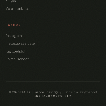
Yrityksille
Varainhankinta
PAAHDE
Instagram
Tietosuojaseloste
Käyttöehdot
Toimitusehdot
© 2025 PAAHDE · Paahde Roasting Oy ·
Tietosuoja
·
Käyttöehdot
INSTAGRAM
SPOTIFY